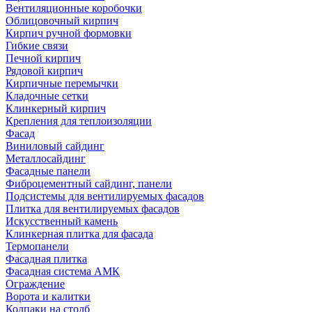
Вентиляционные коробочки
Облицовочный кирпич
Кирпич ручной формовки
Гибкие связи
Печной кирпич
Рядовой кирпич
Кирпичные перемычки
Кладочные сетки
Клинкерный кирпич
Крепления для теплоизоляции
Фасад
Виниловый сайдинг
Металлосайдинг
Фасадные панели
Фиброцементный сайдинг, панели
Подсистемы для вентилируемых фасадов
Плитка для вентилируемых фасадов
Искусственный камень
Клинкерная плитка для фасада
Термопанели
Фасадная плитка
Фасадная система АМК
Ограждение
Ворота и калитки
Колпаки на столб