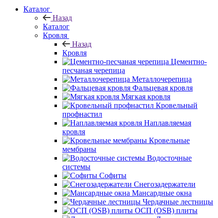
Каталог
Назад
Каталог
Кровля
Назад
Кровля
Цементно-
песчаная черепица
Металлочерепица
Фальцевая кровля
Мягкая кровля
Кровельный
профнастил
Наплавляемая
кровля
Кровельные
мембраны
Водосточные
системы
Софиты
Снегозадержатели
Мансардные окна
Чердачные лестницы
ОСП (OSB) плиты