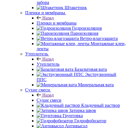
забора
Штакетник
Пленки и мембраны
Назад
Пленки и мембраны
Гидроизоляция
Пароизоляция
Ветро-влагозащита
Монтажные клеи,
ленты
Утеплитель
Назад
Утеплитель
Базальтовая вата
Экструзионный
ППС
Минеральная вата
Сухие смеси
Назад
Сухие смеси
Кладочный раствор
Затирка швов
Грунтовка
Гидрофобизатор
Антивысол