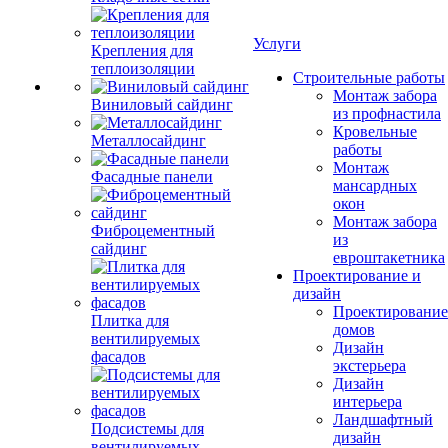
Услуги
Крепления для
теплоизоляции
Строительные работы
Монтаж забора
Виниловый сайдинг
из профнастила
Кровельные
Металлосайдинг
работы
Монтаж
Фасадные панели
мансардных
окон
Монтаж забора
Фиброцементный
из
сайдинг
евроштакетника
Проектирование и
дизайн
Проектирование
Плитка для
домов
вентилируемых
Дизайн
фасадов
экстерьера
Дизайн
интерьера
Ландшафтный
Подсистемы для
дизайн
вентилируемых