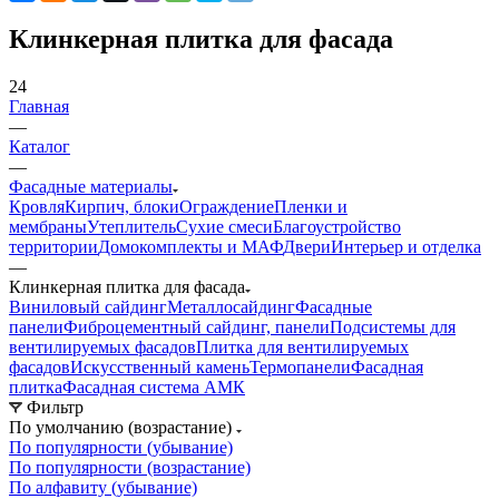
Клинкерная плитка для фасада
24
Главная
—
Каталог
—
Фасадные материалы
Кровля
Кирпич, блоки
Ограждение
Пленки и
мембраны
Утеплитель
Сухие смеси
Благоустройство
территории
Домокомплекты и МАФ
Двери
Интерьер и отделка
—
Клинкерная плитка для фасада
Виниловый сайдинг
Металлосайдинг
Фасадные
панели
Фиброцементный сайдинг, панели
Подсистемы для
вентилируемых фасадов
Плитка для вентилируемых
фасадов
Искусственный камень
Термопанели
Фасадная
плитка
Фасадная система АМК
Фильтр
По умолчанию (возрастание)
По популярности (убывание)
По популярности (возрастание)
По алфавиту (убывание)