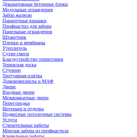
Декоративные бетонные блоки
Модульные ограждения
Забор жалюзи
Парапетные крышки
Профнастил для забора
Панельные ограждения
Штакетник
Пленки и мембраны
Утеплитель
Сухие смеси
Благоустройство территории
Террасная доска
Ступени
Тротуарная плитка
Домокомплекты и МАФ
Двери
Входные двери
Межкомнатные двери
Перегородки
Интерьер и отделка
Подвесные потолочные системы
Услуги
Строительные работы
Монтаж забора из профнастила
Кровельные работы