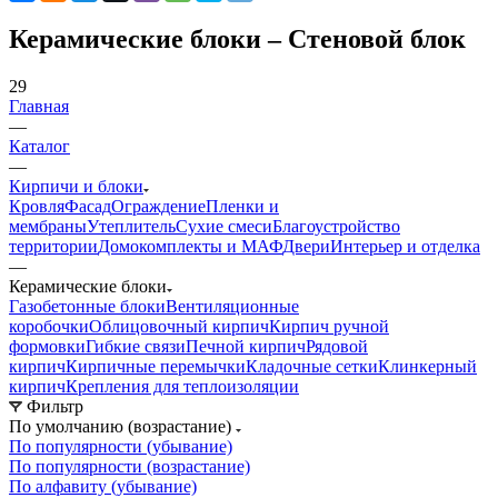
Керамические блоки – Стеновой блок
29
Главная
—
Каталог
—
Кирпичи и блоки
Кровля
Фасад
Ограждение
Пленки и
мембраны
Утеплитель
Сухие смеси
Благоустройство
территории
Домокомплекты и МАФ
Двери
Интерьер и отделка
—
Керамические блоки
Газобетонные блоки
Вентиляционные
коробочки
Облицовочный кирпич
Кирпич ручной
формовки
Гибкие связи
Печной кирпич
Рядовой
кирпич
Кирпичные перемычки
Кладочные сетки
Клинкерный
кирпич
Крепления для теплоизоляции
Фильтр
По умолчанию (возрастание)
По популярности (убывание)
По популярности (возрастание)
По алфавиту (убывание)