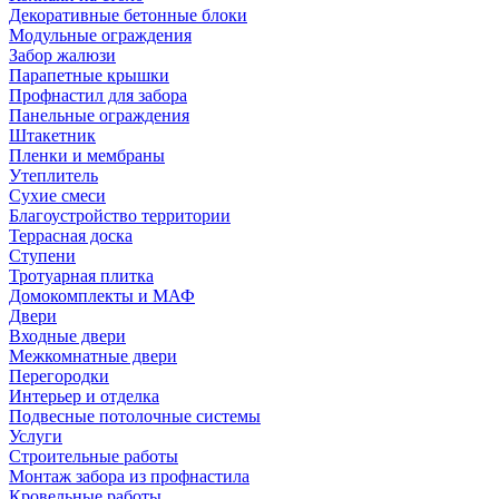
Декоративные бетонные блоки
Модульные ограждения
Забор жалюзи
Парапетные крышки
Профнастил для забора
Панельные ограждения
Штакетник
Пленки и мембраны
Утеплитель
Сухие смеси
Благоустройство территории
Террасная доска
Ступени
Тротуарная плитка
Домокомплекты и МАФ
Двери
Входные двери
Межкомнатные двери
Перегородки
Интерьер и отделка
Подвесные потолочные системы
Услуги
Строительные работы
Монтаж забора из профнастила
Кровельные работы