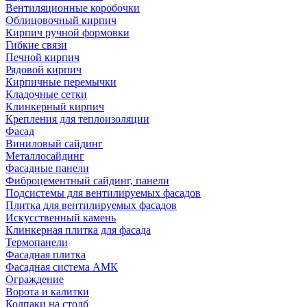
Вентиляционные коробочки
Облицовочный кирпич
Кирпич ручной формовки
Гибкие связи
Печной кирпич
Рядовой кирпич
Кирпичные перемычки
Кладочные сетки
Клинкерный кирпич
Крепления для теплоизоляции
Фасад
Виниловый сайдинг
Металлосайдинг
Фасадные панели
Фиброцементный сайдинг, панели
Подсистемы для вентилируемых фасадов
Плитка для вентилируемых фасадов
Искусственный камень
Клинкерная плитка для фасада
Термопанели
Фасадная плитка
Фасадная система АМК
Ограждение
Ворота и калитки
Колпаки на столб