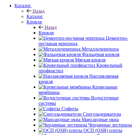
Каталог
Назад
Каталог
Кровля
Назад
Кровля
Цементно-
песчаная черепица
Металлочерепица
Фальцевая кровля
Мягкая кровля
Кровельный
профнастил
Наплавляемая
кровля
Кровельные
мембраны
Водосточные
системы
Софиты
Снегозадержатели
Мансардные окна
Чердачные лестницы
ОСП (OSB) плиты