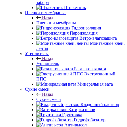
забора
Штакетник
Пленки и мембраны
Назад
Пленки и мембраны
Гидроизоляция
Пароизоляция
Ветро-влагозащита
Монтажные клеи,
ленты
Утеплитель
Назад
Утеплитель
Базальтовая вата
Экструзионный
ППС
Минеральная вата
Сухие смеси
Назад
Сухие смеси
Кладочный раствор
Затирка швов
Грунтовка
Гидрофобизатор
Антивысол