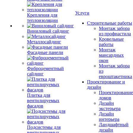
Услуги
Крепления для
теплоизоляции
Строительные работы
Монтаж забора
Виниловый сайдинг
из профнастила
Кровельные
Металлосайдинг
работы
Монтаж
Фасадные панели
мансардных
окон
Монтаж забора
Фиброцементный
из
сайдинг
евроштакетника
Проектирование и
дизайн
Проектирование
Плитка для
домов
вентилируемых
Дизайн
фасадов
экстерьера
Дизайн
интерьера
Ландшафтный
Подсистемы для
дизайн
вентилируемых