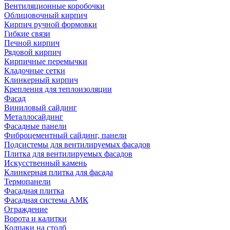
Вентиляционные коробочки
Облицовочный кирпич
Кирпич ручной формовки
Гибкие связи
Печной кирпич
Рядовой кирпич
Кирпичные перемычки
Кладочные сетки
Клинкерный кирпич
Крепления для теплоизоляции
Фасад
Виниловый сайдинг
Металлосайдинг
Фасадные панели
Фиброцементный сайдинг, панели
Подсистемы для вентилируемых фасадов
Плитка для вентилируемых фасадов
Искусственный камень
Клинкерная плитка для фасада
Термопанели
Фасадная плитка
Фасадная система АМК
Ограждение
Ворота и калитки
Колпаки на столб