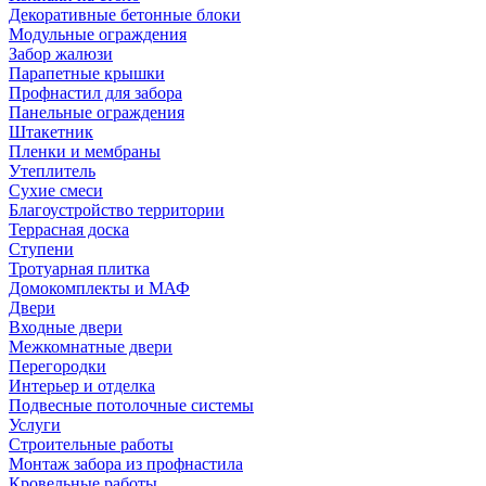
Декоративные бетонные блоки
Модульные ограждения
Забор жалюзи
Парапетные крышки
Профнастил для забора
Панельные ограждения
Штакетник
Пленки и мембраны
Утеплитель
Сухие смеси
Благоустройство территории
Террасная доска
Ступени
Тротуарная плитка
Домокомплекты и МАФ
Двери
Входные двери
Межкомнатные двери
Перегородки
Интерьер и отделка
Подвесные потолочные системы
Услуги
Строительные работы
Монтаж забора из профнастила
Кровельные работы